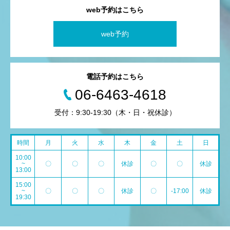
web予約はこちら
web予約
電話予約はこちら
06-6463-4618
受付：9:30-19:30（木・日・祝休診）
時間
月
火
水
木
金
土
日
10:00
~
〇
〇
〇
休診
〇
〇
休診
13:00
15:00
~
〇
〇
〇
休診
〇
-17:00
休診
19:30