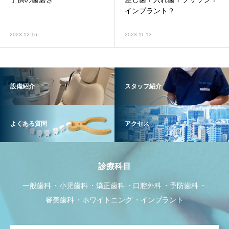
インプラント？
2023.12.16
2023.11.13
設備紹介
スタッフ紹介
よくある質問
アクセス
診療科目
一般歯科
小児歯科
矯正歯科
口腔外科
予防歯科
審美歯科
ホワイトニング
インプラント