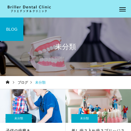
BLOG
未分類
一般歯科
小児歯
ブログ
未分類
予防歯科
審美歯
未分類
未分類
子供の歯磨き
差し歯？入れ歯？ブリッジ？